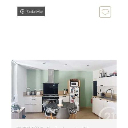
Exclusivité
FLEURANCE 32
2
79,55 m
, 3 pièces
Ref : 8842
Maison à louer
700 €
par mois charges comprises
Visiter le site dédié