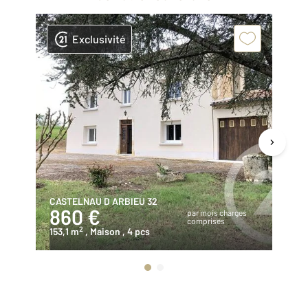
Exclusivité
CASTELNAU D ARBIEU 32
M
860 €
9
par mois charges
comprises
2
153,1 m
, Maison
, 4 pcs
14