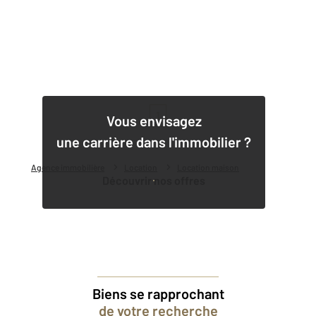
1
Vous envisagez
une carrière dans l'immobilier ?
Agence immobilière
Location
Location maison
Découvrir nos offres
Biens se rapprochant
de votre recherche