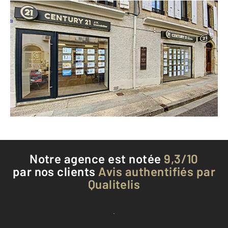
CENTURY 21 J.V. Immobilier
72 rue Gambetta
FLEURANCE - 32500
Envoyer un message
Téléphoner à l'agence
Notre agence est notée
9,3/10
par nos clients
Avis authentifiés par
Qualitelis
Voir tous les avis clients