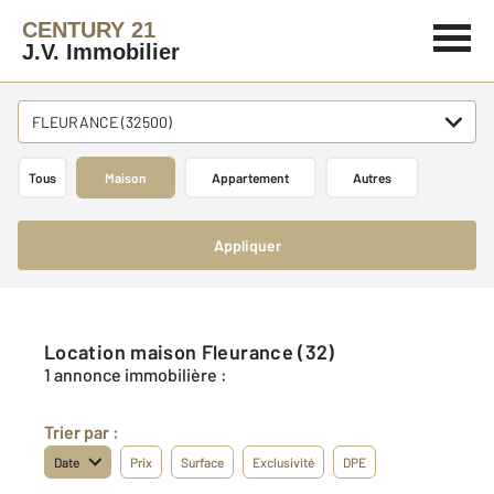
CENTURY 21
J.V. Immobilier
FLEURANCE (32500)
Tous
Maison
Appartement
Autres
Appliquer
Location maison Fleurance (32)
1 annonce immobilière :
Trier par :
Date
Prix
Surface
Exclusivité
DPE